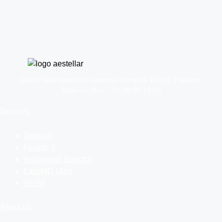
168/67 Nak-Niwat Rd. Ladprao, Bangkok 10230, Thailand.
Open on Mon – Fri 09:00-18:00
Devices
DermaV
Healite II
Hollywood Spectra
LaseMD Ultra
XERF
About us