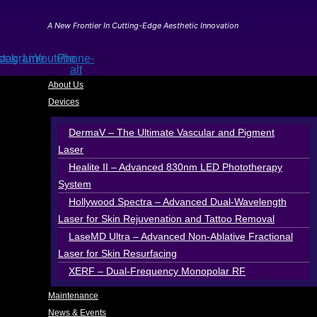
Skip
to
A New Frontier In Cutting-Edge Aesthetic Innovation
content
ook
stagram
Line
Youtube
Phone-
alt
About Us
Devices
DermaV – The Ultimate Vascular and Pigment
Laser
Healite II – Advanced 830nm LED Phototherapy
System
Hollywood Spectra – Advanced Dual-Wavelength
Laser for Skin Rejuvenation and Tattoo Removal
LaseMD Ultra – Advanced Non-Ablative Fractional
Laser for Skin Resurfacing
XERF – Dual-Frequency Monopolar RF
Maintenance
News & Events