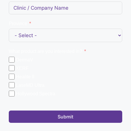
Province
What product are you interested in?
DermaV
XERF
Healite II
LaseMD Ultra
Hollywood Spectra
Submit