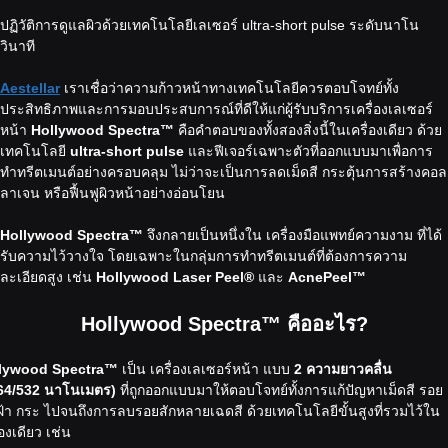
ปฏิวัติการดูแลผิวด้วยเทคโนโลยีเลเซอร์ ultra-short pulse ระดับนาโน
วินาที
Aestellar
เราเชื่อว่าความก้าวหน้าทางเทคโนโลยีควรตอบโจทย์ทั้ง
ประสิทธิภาพและการมอบประสบการณ์ที่ดีให้แก่ผู้รับบริการเครื่องเลเซอร์
หน้า
Hollywood Spectra™
คือคำตอบของทั้งสองสิ่งนี้ในเครื่องเดียว ด้วย
เทคโนโลยี
ultra-short pulse
และฟีเจอร์เฉพาะตัวที่ออกแบบมาเพื่อการ
ทำทรีตเมนต์อย่างครอบคลุม ไม่ว่าจะเป็นการลดเม็ดสี กระตุ้นการสร้างคอล
ลาเจน หรือฟื้นฟูผิวหน้าอย่างอ่อนโยน
Hollywood Spectra™
จึงกลายเป็นหนึ่งใน เครื่องมือแพทย์ความงาม ที่ได้
รับความไว้วางใจ โดยเฉพาะในกลุ่มการทำทรีตเมนต์ที่ต้องการความ
ละเอียดสูง เช่น
Hollywood Laser Peel®
และ
AcnePeel™
Hollywood Spectra™ คืออะไร?
lywood Spectra™
เป็น เครื่องเลเซอร์หน้า แบบ
2 ความยาวคลื่น
64/532 นาโนเมตร)
ที่ถูกออกแบบมาให้ตอบโจทย์ทั้งการแก้ปัญหาเม็ดสี รอย
ฝ้า กระ ไปจนถึงการลบรอยสักหลายเฉดสี ด้วยเทคโนโลยีขั้นสูงที่รวมไว้ใน
่องเดียว เช่น