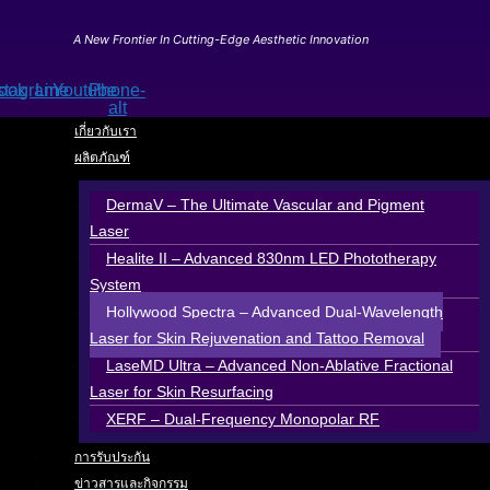
Skip
to
A New Frontier In Cutting-Edge Aesthetic Innovation
content
ook
stagram
Line
Youtube
Phone-
alt
เกี่ยวกับเรา
ผลิตภัณฑ์
DermaV – The Ultimate Vascular and Pigment
Laser
Healite II – Advanced 830nm LED Phototherapy
System
Hollywood Spectra – Advanced Dual-Wavelength
Laser for Skin Rejuvenation and Tattoo Removal
LaseMD Ultra – Advanced Non-Ablative Fractional
Laser for Skin Resurfacing
XERF – Dual-Frequency Monopolar RF
การรับประกัน
ข่าวสารและกิจกรรม