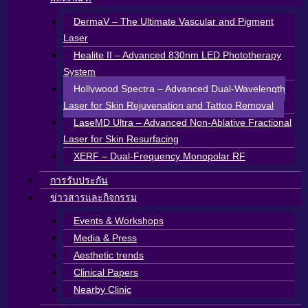
DermaV – The Ultimate Vascular and Pigment
Laser
Healite II – Advanced 830nm LED Phototherapy
System
Hollywood Spectra – Advanced Dual-Wavelength
Laser for Skin Rejuvenation and Tattoo Removal
LaseMD Ultra – Advanced Non-Ablative Fractional
Laser for Skin Resurfacing
XERF – Dual-Frequency Monopolar RF
การรับประกัน
ข่าวสารและกิจกรรม
Events & Workshops
Media & Press
Aesthetic trends
Clinical Papers
Nearby Clinic