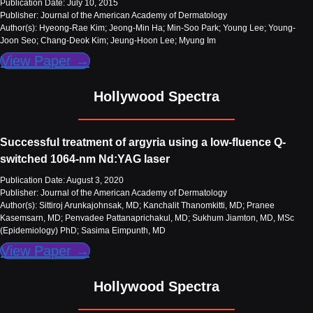
Publication Date: July 10, 2015
Publisher: Journal of the American Academy of Dermatology
Author(s): Hyeong-Rae Kim; Jeong-Min Ha; Min-Soo Park; Young Lee; Young-
Joon Seo; Chang-Deok Kim; Jeung-Hoon Lee; Myung Im
View Paper →
Hollywood Spectra
Successful treatment of argyria using a low‐fluence Q‐
switched 1064‐nm Nd:YAG laser
Publication Date: August 3, 2020
Publisher: Journal of the American Academy of Dermatology
Author(s): Sittiroj Arunkajohnsak, MD; Kanchalit Thanomkitti, MD; Pranee
Kasemsarn, MD; Penvadee Pattanaprichakul, MD; Sukhum Jiamton, MD, MSc
(Epidemiology) PhD; Sasima Eimpunth, MD
View Paper →
Hollywood Spectra