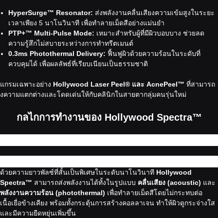
HyperSurge™ Resonator:
ส่งพลังงานคลื่นเสียงความเข้มสูงในระยะ
เวลาเพียง 5 นาโนวินาที เพื่อทำลายเม็ดสีอย่างแม่นยำ
PTP+™ Multi-Pulse Mode:
เหมาะสำหรับผู้ที่มีผิวบอบบาง ช่วยลด
ความรู้สึกไม่สบายระหว่างการทำทรีตเมนต์
0.3ms Photothermal Delivery:
ฟื้นฟูผิวด้วยความร้อนในระดับที่
ควบคุมได้ เพื่อผลลัพธ์ที่เรียบเนียนเป็นธรรมชาติ
แกรมเฉพาะอย่าง
Hollywood Laser Peel® และ AcnePeel™
ที่สามารถ
างความแตกต่างและโดดเด่นให้กับคลินิกในสายตากลุ่มคนรุ่นใหม่
กลไกการทำงานของ Hollywood Spectra™
ด้วยความยาวพัลซ์ที่สั้นเป็นพิเศษในระดับนาโนวินาที
Hollywood
Spectra™
สามารถส่งพลังงานได้ทั้งในรูปแบบ
คลื่นเสียง (acoustic)
และ
พลังงานความร้อน (photothermal)
เพื่อทำลายเม็ดสีโดยไม่กระทบต่อ
เนื้อเยื่อข้างเคียง พร้อมทั้งกระตุ้นการสร้างคอลลาเจน ทำให้ผิวดูกระจ่างใส
และมีความยืดหยุ่นเพิ่มขึ้น