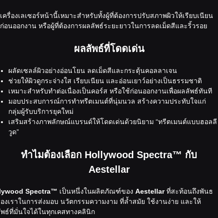
เครื่องเลเซอร์หน้านี้เหมาะสำหรับทั้งผู้ที่ต้องการปรับสภาพผิวให้เรียบเนียน
ก่อนออกงาน หรือผู้ที่ต้องการผลลัพธ์ระยะยาวในการลดเม็ดสีและริ้วรอย
ผลลัพธ์ที่โดดเด่น
ผลัดเซลล์ผิวอย่างอ่อนโยน ลดเม็ดสีและกระตุ้นคอลลาเจน
ช่วยให้ผิวดูกระจ่างใส เรียบเนียน และอ่อนเยาว์อย่างเป็นธรรมชาติ
เหมาะสำหรับทำต่อเนื่องเป็นคอร์ส หรือใช้ก่อนออกงานเพื่อผลลัพธ์ทันที
มอบประสบการณ์การทำทรีตเมนต์ที่นุ่มนวล สร้างความประทับใจแก่
กลุ่มผู้รับบริการยุคใหม่
เสริมสร้างภาพลักษณ์แบรนด์ให้โดดเด่นด้วยนิยาม “ทรีตเมนต์แบบฮอลลี
วูด”
ทำไมต้องเลือก Hollywood Spectra™ กับ
Aestellar
lywood Spectra™
เป็นหนึ่งในผลิตภัณฑ์ของ
Aestellar
ที่สะท้อนถึงพันธ
ของเราในการส่งมอบ นวัตกรรมความงาม ที่ล้ำสมัย ใช้งานง่าย และให้
พธ์ที่มั่นใจได้ในทุกเคสทางคลินิก