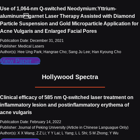
Use of 1,064-nm Q-switched Neodymium:Yttrium-
aluminumgarnet Laser Therapy Assisted with Diamond
Particle Suspension and Gold Microparticle Application for
Acne Vulgaris and Enlarged Facial Pores
Publication Date: December 31, 2021
Publisher: Medical Lasers
Author(s): Hee Ung Park; Hangrae Cho; Sang Ju Lee; Han Kyoung Cho
View Paper →
Hollywood Spectra
Clinical efficacy of 585 nm Q-switched laser treatment on
inflammatory lesion and postinflammatory erythema of
acne vulgaris
Publication Date: February 14, 2022
Publisher: Journal of Peking University (Article in Chinese Languague Only)
Author(s): X X Wang; Z Z Li; Y Y Lai; L Yang; L L Shi; S M Zhong; Y Wu