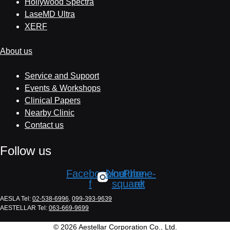
Hollywood Spectra
LaseMD Ultra
XERF
About us
Service and Supoort
Events & Workshops
Clinical Papers
Nearby Clinic
Contact us
Follow us
Facebook-
Line
Youtube-
Phone-
f
square
alt
AESLA Tel:
02-538-6996
,
099-393-9639
AESTELLAR Tel:
063-669-9699
© 2026 Aestellar Corporation Co., Ltd.