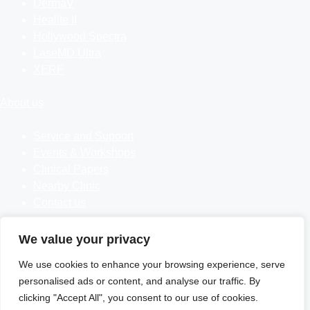
DermaV
Healite II
Hollywood Spectra
LaseMD Ultra
XERF
About us
Service and Supoort
Events & Workshops
Clinical Papers
Nearby Clinic
Contact us
Follow us
We value your privacy
We use cookies to enhance your browsing experience, serve
Facebook-
Line
Youtube-
Phone-
f
square
alt
personalised ads or content, and analyse our traffic. By
clicking "Accept All", you consent to our use of cookies.
AESLA Tel:
02-538-6996
,
099-393-9639