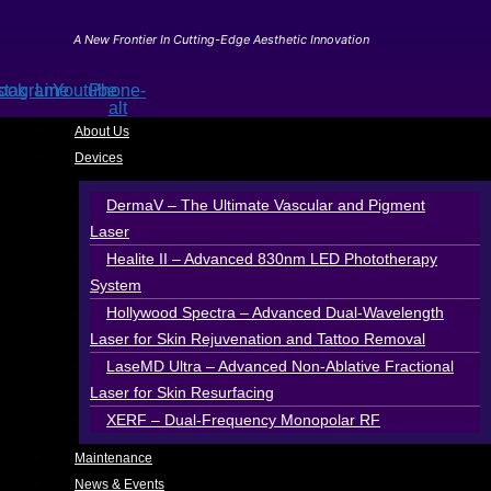
Skip
to
A New Frontier In Cutting-Edge Aesthetic Innovation
content
ook
stagram
Line
Youtube
Phone-
alt
About Us
Devices
DermaV – The Ultimate Vascular and Pigment
Laser
Healite II – Advanced 830nm LED Phototherapy
System
Hollywood Spectra – Advanced Dual-Wavelength
Laser for Skin Rejuvenation and Tattoo Removal
LaseMD Ultra – Advanced Non-Ablative Fractional
Laser for Skin Resurfacing
XERF – Dual-Frequency Monopolar RF
Maintenance
News & Events