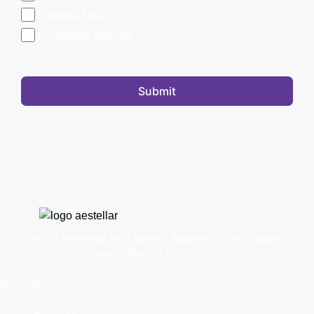
LaseMD Ultra
Hollywood Spectra
Submit
168/67 Nak-Niwat Rd. Ladprao, Bangkok 10230, Thailand.
Open on Mon – Fri 09:00-18:00
Devices