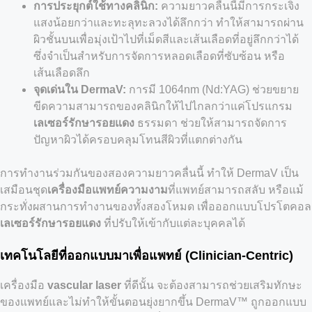
การประยุกต์ใช้ทางคลินิก:
ความยาวคลื่นนี้มีการกระเจิง
แสงน้อยกว่าและทะลุทะลวงได้ลึกกว่า ทำให้สามารถผ่าน
ผิวชั้นบนเพื่อมุ่งเป้าไปที่เม็ดสีและเส้นเลือดที่อยู่ลึกกว่าได้
ซึ่งจำเป็นสำหรับการจัดการหลอดเลือดที่ซับซ้อน หรือ
เส้นเลือดลึก
จุดเด่นใน DermaV:
การมี 1064nm (Nd:YAG) ช่วยขยาย
ขีดความสามารถของคลินิกให้ไปไกลกว่าแค่โปรแกรม
เลเซอร์รักษารอยแดง
ธรรมดา ช่วยให้สามารถจัดการ
ปัญหาผิวได้ครอบคลุมโทนสีผิวที่แตกต่างกัน
การทำงานร่วมกันของสองความยาวคลื่นนี้ ทำให้ DermaV เป็น
เสมือนชุด
เครื่องมือแพทย์ความงาม
ที่แพทย์สามารถสลับ หรือแม้
กระทั่งผสานการทำงานของทั้งสองโหมด เพื่อออกแบบโปรโตคอล
เลเซอร์รักษารอยแดง
ที่ปรับให้เข้ากับแต่ละบุคคลได้
เทคโนโลยีที่ออกแบบมาเพื่อแพทย์ (Clinician-Centric)
เครื่องมือ
vascular laser
ที่ดีนั้น จะต้องสามารถช่วยเสริมทักษะ
ของแพทย์และไม่ทำให้ขั้นตอนยุ่งยากขึ้น DermaV™ ถูกออกแบบ