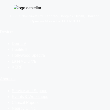
168/67 Nak-Niwat Rd. Ladprao, Bangkok 10230, Thailand.
Open on Mon – Fri 09:00-18:00
Devices
DermaV
Healite II
Hollywood Spectra
LaseMD Ultra
XERF
About us
Service and Supoort
Events & Workshops
Clinical Papers
Nearby Clinic