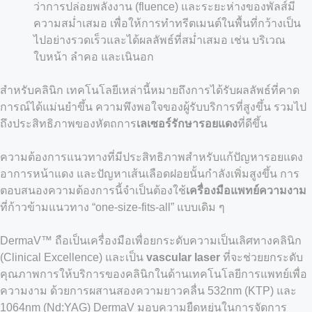
ว่าการปล่อยพลังงาน (fluence) และระยะห่างของพัลส์มี
ความสม่ำเสมอ เพื่อให้การทำทรีตเมนต์ในพื้นที่กว้างเป็น
ไปอย่างรวดเร็วและได้ผลลัพธ์ที่สม่ำเสมอ เช่น บริเวณ
ใบหน้า ลำคอ และเนินอก
สำหรับคลินิก เทคโนโลยีเหล่านี้หมายถึงการได้รับผลลัพธ์ที่คาด
การณ์ได้แม่นยำขึ้น ความพึงพอใจของผู้รับบริการที่สูงขึ้น รวมไป
ถึงประสิทธิภาพของหัตถการ
เลเซอร์รักษารอยแดง
ที่ดีขึ้น
ความต้องการแนวทางที่มีประสิทธิภาพสำหรับแก้ปัญหารอยแดง
อาการหน้าแดง และปัญหาเส้นเลือดฝอยนั้นกำลังเพิ่มสูงขึ้น การ
ตอบสนองความต้องการนี้จำเป็นต้องใช้
เครื่องมือแพทย์ความงาม
ที่ก้าวข้ามแนวทาง “one-size-fits-all” แบบเดิม ๆ
DermaV™ ถือเป็นเครื่องมือเพื่อยกระดับความเป็นเลิศทางคลินิก
(Clinical Excellence) และเป็น
vascular laser
ที่จะช่วยยกระดับ
คุณภาพการให้บริการของคลินิกในด้านเทคโนโลยีการแพทย์เพื่อ
ความงาม ด้วยการผสานสองความยาวคลื่น 532nm (KTP) และ
1064nm (Nd:YAG) DermaV มอบความยืดหยุ่นในการจัดการ