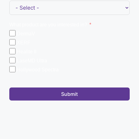
What product are you interested in?
DermaV
XERF
Healite II
LaseMD Ultra
Hollywood Spectra
Submit