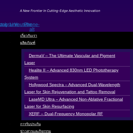
Skip
to
A New Frontier In Cutting-Edge Aesthetic Innovation
content
ook
stagram
Line
Youtube
Phone-
alt
เกี่ยวกับเรา
ผลิตภัณฑ์
DermaV – The Ultimate Vascular and Pigment
Laser
Healite II – Advanced 830nm LED Phototherapy
System
Hollywood Spectra – Advanced Dual-Wavelength
Laser for Skin Rejuvenation and Tattoo Removal
LaseMD Ultra – Advanced Non-Ablative Fractional
Laser for Skin Resurfacing
XERF – Dual-Frequency Monopolar RF
การรับประกัน
ข่าวสารและกิจกรรม