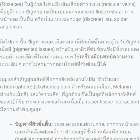
(Rosacea) ในผู้ป่วย ไปจนถึงเส้นเลือดดำร่างแห (reticular veins)
ที่อยู่ลึกกว่า ปัญหาอาจเป็นแบบแผ่กระจาย (diffuse) เช่น อาการ
หน้าแดงเป็นปื้น หรือเป็นแบบเฉพาะจุด (discrete) เช่น spider
angiomas
ยิ่งไปกว่านั้น ปัญหาหลอดเลือดเหล่านี้มักเกิดขึ้นควบคู่ไปกับปัญหา
เม็ดสี (pigmented issues) สร้างปัญหาผิวที่ซับซ้อนซึ่งมีทั้งรอยแดง
รอยดำ และสีผิวที่ไม่สม่ำเสมอ การใช้
เครื่องมือแพทย์ความงาม
แบบเดิม ๆ อาจไม่สามารถตอบโจทย์ที่ซับซ้อนนี้ได้
กุญแจสำคัญสู่ผลลัพธ์คือการยิงพลังงานไปยัง “ตัวรับแสง”
(chromophore) (Oxyhemoglobin สำหรับหลอดเลือด, Melanin
สำหรับเม็ดสี) และ”ความลึก” ที่ถูกต้อง ซึ่งเป็นจุดที่หลักการฟิสิกส์
ของปฏิกิริยาระหว่างเลเซอร์และเนื้อเยื่อ (laser-tissue interaction)
มีความสำคัญสูงสุด
ปัญหาที่ผิวชั้นตื้น:
รอยแดงแบบแผ่กระจาย, อาการหน้าแดง
และเส้นเลือดฝอยเล็ก ๆ มักจะอยู่ที่ชั้นผิวหนังแท้ส่วนบน
(papillary dermis) การจัดการปัญหาเหล่านี้ต้องการเลเซอร์