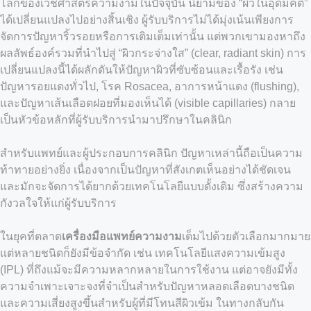
โลกของเวชศาสตร์ความงามในปัจจุบัน นิยามของ “ผิวในอุดมคติ”
ได้เปลี่ยนแปลงไปอย่างสิ้นเชิง ผู้รับบริการไม่ได้มุ่งเน้นเพียงการ
จัดการปัญหาริ้วรอยหรือการเติมเต็มเท่านั้น แต่พวกเขามองหาถึง
ผลลัพธ์องค์รวมที่นำไปสู่ “ผิวกระจ่างใส” (clear, radiant skin) การ
เปลี่ยนแปลงนี้ได้ผลักดันให้ปัญหาผิวที่ซับซ้อนและเรื้อรัง เช่น
ปัญหารอยแดงทั่วไป, โรค Rosacea, อาการหน้าแดง (flushing),
และปัญหาเส้นเลือดฝอยที่มองเห็นได้ (visible capillaries) กลาย
เป็นหัวข้อหลักที่ผู้รับบริการนำมาปรึกษาในคลินิก
สำหรับแพทย์และผู้ประกอบการคลินิก ปัญหาเหล่านี้ถือเป็นความ
ท้าทายอย่างยิ่ง เนื่องจากเป็นปัญหาที่สังเกตเห็นอย่างได้ชัดเจน
และมักจะจัดการได้ยากด้วยเทคโนโลยีแบบดั้งเดิม ซึ่งสร้างความ
กังวลใจให้แก่ผู้รับบริการ
ในยุคที่ตลาด
เครื่องมือแพทย์ความงาม
เต็มไปด้วยตัวเลือกมากมาย
แต่หลายชนิดก็ยังมีข้อจำกัด เช่น เทคโนโลยีแสงความเข้มสูง
(IPL) ที่ถึงแม้จะมีความหลากหลายในการใช้งาน แต่อาจยังมีทั้ง
ความจำเพาะเจาะจงที่จำเป็นสำหรับปัญหาหลอดเลือดบางชนิด
และความเสี่ยงสูงขึ้นสำหรับผู้ที่มีโทนสีผิวเข้ม ในทางกลับกัน