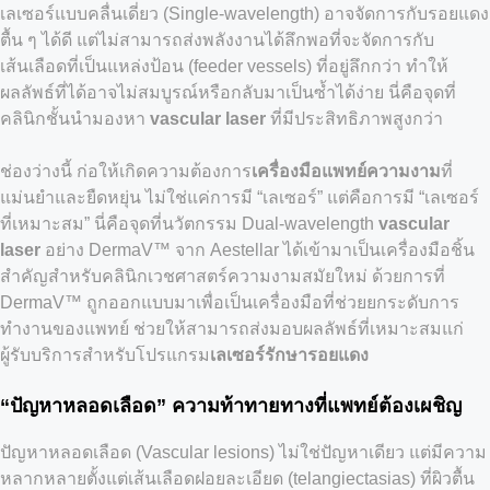
เลเซอร์แบบคลื่นเดี่ยว (Single-wavelength) อาจจัดการกับรอยแดง
ตื้น ๆ ได้ดี แต่ไม่สามารถส่งพลังงานได้ลึกพอที่จะจัดการกับ
เส้นเลือดที่เป็นแหล่งป้อน (feeder vessels) ที่อยู่ลึกกว่า ทำให้
ผลลัพธ์ที่ได้อาจไม่สมบูรณ์หรือกลับมาเป็นซ้ำได้ง่าย นี่คือจุดที่
คลินิกชั้นนำมองหา
vascular laser
ที่มีประสิทธิภาพสูงกว่า
ช่องว่างนี้ ก่อให้เกิดความต้องการ
เครื่องมือแพทย์ความงาม
ที่
แม่นยำและยืดหยุ่น ไม่ใช่แค่การมี “เลเซอร์” แต่คือการมี “เลเซอร์
ที่เหมาะสม” นี่คือจุดที่นวัตกรรม Dual-wavelength
vascular
laser
อย่าง DermaV™ จาก Aestellar ได้เข้ามาเป็นเครื่องมือชิ้น
สำคัญสำหรับคลินิกเวชศาสตร์ความงามสมัยใหม่ ด้วยการที่
DermaV™ ถูกออกแบบมาเพื่อเป็นเครื่องมือที่ช่วยยกระดับการ
ทำงานของแพทย์ ช่วยให้สามารถส่งมอบผลลัพธ์ที่เหมาะสมแก่
ผู้รับบริการสำหรับโปรแกรม
เลเซอร์รักษารอยแดง
“ปัญหาหลอดเลือด”
ความท้าทายทางที่แพทย์
ต้องเผชิญ
ปัญหาหลอดเลือด (Vascular lesions) ไม่ใช่ปัญหาเดียว แต่มีความ
หลากหลายตั้งแต่เส้นเลือดฝอยละเอียด (telangiectasias) ที่ผิวตื้น