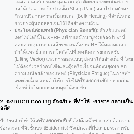
ให้มีความเสถียรและนุ่มนวลที่สุด ตัดทอนยอดคลื่นที่อาจ
ก่อให้เกิดความเจ็บปวดจี๊ด (Sharp Pain) ออกไป แต่ยังคง
รักษาปริมาณความร้อนสะสม (Bulk Heating) ที่จำเป็นต่อ
การกระตุ้นคอลลาเจนไว้ได้อย่างครบถ้วน
ประโยชน์ต่อแพทย์ (Physician Benefit):
สำหรับแพทย์
เทคโนโลยีนี้ใน
XERF
เปรียบเสมือน “ผู้ช่วยอัจฉริยะ” ที่
คอยควบคุมความเสถียรของพลังงาน
RF
ให้ตลอดเวลา
ทำให้แพทย์สามารถโฟกัสไปที่เทคนิคการยกกระชับ
(Lifting Vector) และการออกแบบรูปหน้าได้อย่างเต็มที่ โดย
ไม่ต้องกังวลว่าคนไข้จะสะดุ้งหรือเจ็บจนต้องหยุดพัก ลด
ความเหนื่อยล้าของแพทย์ (Physician Fatigue) ในการทำ
เคสต่อเนื่อง และทำให้การใช้
เครื่องยกกระชับ
กลายเป็น
เรื่องที่ลื่นไหลและควบคุมได้ง่ายขึ้น
2. ระบบ ICD Cooling อัจฉริยะ ที่ทำให้ “ยาชา” กลายเป็น
อดีต
ปัจจัยหลักที่ทำให้
เครื่องยกกระชับ
ทั่วไปต้องพึ่งพายาชา คือความ
ร้อนสะสมที่ผิวชั้นบน (Epidermis) ซึ่งเป็นจุดที่มีปลายประสาทรับ