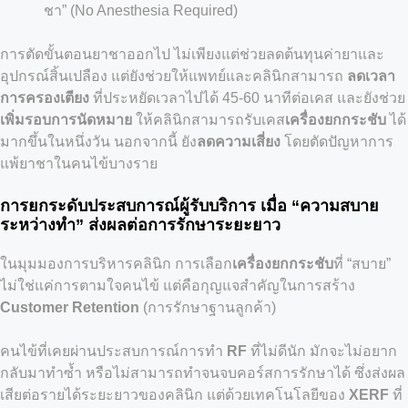
ชา” (No Anesthesia Required)
การตัดขั้นตอนยาชาออกไป ไม่เพียงแต่ช่วยลดต้นทุนค่ายาและ
อุปกรณ์สิ้นเปลือง แต่ยังช่วยให้แพทย์และคลินิกสามารถ
ลดเวลา
การครองเตียง
ที่ประหยัดเวลาไปได้ 45-60 นาทีต่อเคส และยังช่วย
เพิ่มรอบการนัดหมาย
ให้คลินิกสามารถรับเคส
เครื่องยกกระชับ
ได้
มากขึ้นในหนึ่งวัน นอกจากนี้ ยัง
ลดความเสี่ยง
โดยตัดปัญหาการ
แพ้ยาชาในคนไข้บางราย
การยกระดับประสบการณ์ผู้รับบริการ เมื่อ “ความสบาย
ระหว่างทำ” ส่งผลต่อการรักษาระยะยาว
ในมุมมองการบริหารคลินิก การเลือก
เครื่องยกกระชับ
ที่ “สบาย”
ไม่ใช่แค่การตามใจคนไข้ แต่คือกุญแจสำคัญในการสร้าง
Customer Retention
(การรักษาฐานลูกค้า)
คนไข้ที่เคยผ่านประสบการณ์การทำ
RF
ที่ไม่ดีนัก มักจะไม่อยาก
กลับมาทำซ้ำ หรือไม่สามารถทำจนจบคอร์สการรักษาได้ ซึ่งส่งผล
เสียต่อรายได้ระยะยาวของคลินิก แต่ด้วยเทคโนโลยีของ
XERF
ที่