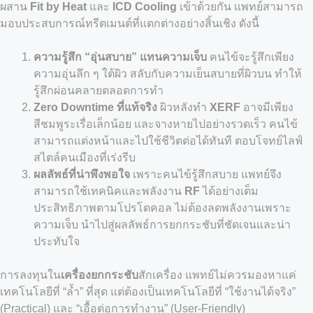
ผสาน
Fit by Heat
และ
ICD Cooling
เข้าด้วยกัน แพทย์สามารถ
มอบประสบการณ์ทรีตเมนต์ที่แตกต่างอย่างสิ้นเชิง ดังนี้
ความรู้สึก “อุ่นสบาย” แทนความเจ็บ
คนไข้จะรู้สึกเพียง
ความอุ่นลึก ๆ ใต้ผิว สลับกับความเย็นสบายที่ผิวบน ทำให้
รู้สึกผ่อนคลายตลอดการทำ
Zero Downtime ที่แท้จริง
ผิวหลังทำ
XERF
อาจมีเพียง
สีชมพูระเรื่อเล็กน้อย และจางหายไปอย่างรวดเร็ว คนไข้
สามารถแต่งหน้าและไปใช้ชีวิตต่อได้ทันที ตอบโจทย์ไลฟ์
สไตล์คนเมืองที่เร่งรีบ
ผลลัพธ์ที่น่าพึงพอใจ
เพราะคนไข้รู้สึกสบาย แพทย์จึง
สามารถใช้เทคนิคและพลังงาน
RF
ได้อย่างเต็ม
ประสิทธิภาพตามโปรโตคอล ไม่ต้องลดพลังงานเพราะ
ความเจ็บ นำไปสู่ผลลัพธ์การยกกระชับที่ชัดเจนและน่า
ประทับใจ
การลงทุนใน
เครื่องยกกระชับ
สักเครื่อง แพทย์ไม่ควรมองหาแค่
เทคโนโลยีที่ “ล้ำ” ที่สุด แต่ต้องเป็นเทคโนโลยีที่ “ใช้งานได้จริง”
(Practical) และ “เอื้อต่อการทำงาน” (User-Friendly)