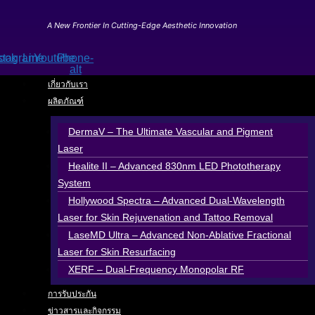
Skip
to
A New Frontier In Cutting-Edge Aesthetic Innovation
content
ook
stagram
Line
Youtube
Phone-
alt
เกี่ยวกับเรา
ผลิตภัณฑ์
DermaV – The Ultimate Vascular and Pigment
Laser
Healite II – Advanced 830nm LED Phototherapy
System
Hollywood Spectra – Advanced Dual-Wavelength
Laser for Skin Rejuvenation and Tattoo Removal
LaseMD Ultra – Advanced Non-Ablative Fractional
Laser for Skin Resurfacing
XERF – Dual-Frequency Monopolar RF
การรับประกัน
ข่าวสารและกิจกรรม