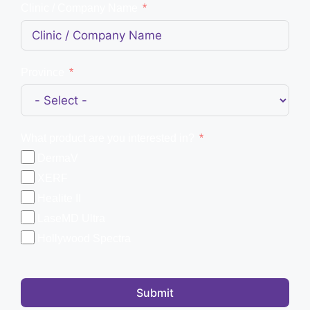
Clinic / Company Name
Province
What product are you interested in?
DermaV
XERF
Healite II
LaseMD Ultra
Hollywood Spectra
Submit