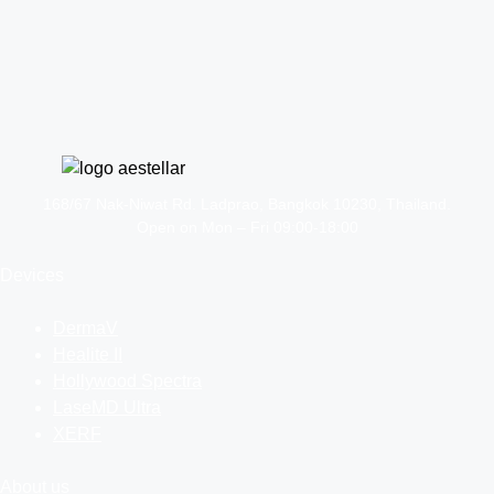
168/67 Nak-Niwat Rd. Ladprao, Bangkok 10230, Thailand.
Open on Mon – Fri 09:00-18:00
Devices
DermaV
Healite II
Hollywood Spectra
LaseMD Ultra
XERF
About us