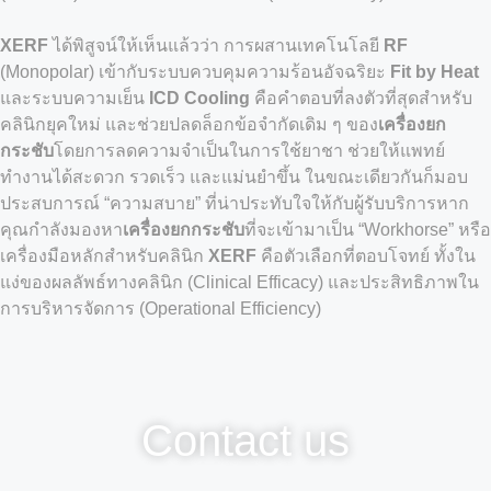
XERF
ได้พิสูจน์ให้เห็นแล้วว่า การผสานเทคโนโลยี
RF
(Monopolar) เข้ากับระบบควบคุมความร้อนอัจฉริยะ
Fit by Heat
และระบบความเย็น
ICD Cooling
คือคำตอบที่ลงตัวที่สุดสำหรับ
คลินิกยุคใหม่ และช่วยปลดล็อกข้อจำกัดเดิม ๆ ของ
เครื่องยก
กระชับ
โดยการลดความจำเป็นในการใช้ยาชา ช่วยให้แพทย์
ทำงานได้สะดวก รวดเร็ว และแม่นยำขึ้น ในขณะเดียวกันก็มอบ
ประสบการณ์ “ความสบาย” ที่น่าประทับใจให้กับผู้รับบริการหาก
คุณกำลังมองหา
เครื่องยกกระชับ
ที่จะเข้ามาเป็น “Workhorse” หรือ
เครื่องมือหลักสำหรับคลินิก
XERF
คือตัวเลือกที่ตอบโจทย์ ทั้งใน
แง่ของผลลัพธ์ทางคลินิก (Clinical Efficacy) และประสิทธิภาพใน
การบริหารจัดการ (Operational Efficiency)
Contact us