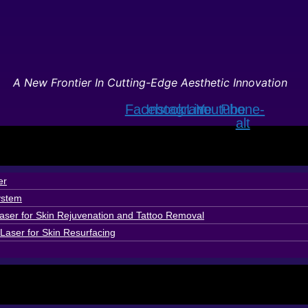
A New Frontier In Cutting-Edge Aesthetic Innovation
Facebook
Instagram
Line
Youtube
Phone-
alt
er
ystem
ser for Skin Rejuvenation and Tattoo Removal
Laser for Skin Resurfacing