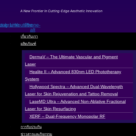
Skip
to
A New Frontier In Cutting-Edge Aesthetic Innovation
content
ook
stagram
Line
Youtube
Phone-
alt
เกี่ยวกับเรา
ผลิตภัณฑ์
DermaV – The Ultimate Vascular and Pigment
Laser
Healite II – Advanced 830nm LED Phototherapy
System
Hollywood Spectra – Advanced Dual-Wavelength
Laser for Skin Rejuvenation and Tattoo Removal
LaseMD Ultra – Advanced Non-Ablative Fractional
Laser for Skin Resurfacing
XERF – Dual-Frequency Monopolar RF
การรับประกัน
ข่าวสารและกิจกรรม