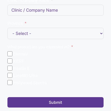
Clinic / Company Name
Province
What product are you interested in?
DermaV
XERF
Healite II
LaseMD Ultra
Hollywood Spectra
Submit