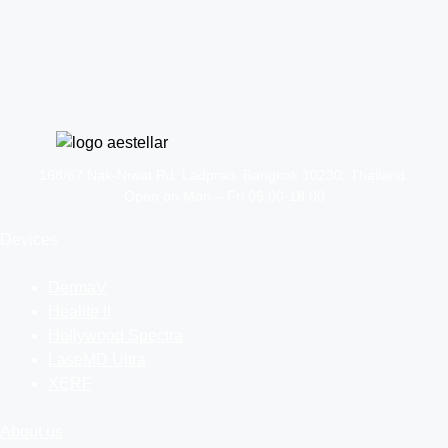
168/67 Nak-Niwat Rd. Ladprao, Bangkok 10230, Thailand.
Open on Mon – Fri 09:00-18:00
Devices
DermaV
Healite II
Hollywood Spectra
LaseMD Ultra
XERF
About us