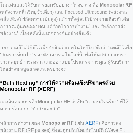
โดดเด่นและได้รับการยอมรับอย่างกว้างขวาง คือ
Monopolar RF
(พลังงานคลื่นวิทยุขั้วเดียว) และ Focused Ultrasound (พลังงาน
คลื่นเสียงโฟกัสความเข้มสูง) แม้ว่าทั้งคู่จะมีเป้าหมายเดียวกันคือ
การกระตุ้นคอลลาเจน แต่ “กลไกการทำงาน” และ “หลักการส่ง
พลังงาน” เบื้องหลังนั้นแตกต่างกันอย่างสิ้นเชิง
บทความนี้ไม่ได้มีไว้เพื่อตัดสินว่าเทคโนโลยีใด “ดีกว่า” แต่มีไว้เพื่อ
“วิเคราะห์กลไก” ของทั้งสองเทคโนโลยีนี้ เพื่อให้คลินิกสามารถ
วางกลยุทธ์การลงทุน และออกแบบโปรแกรมการดูแลผู้รับบริการ
ได้อย่างชาญฉลาดและครบวงจร
“Bulk Heating” การให้ความร้อนเชิงปริมาตรด้วย
Monopolar RF (XERF)
ลองจินตนาการถึง
Monopolar RF
ว่าเป็น “เตาอบอัจฉริยะ” ที่ให้
ความร้อนแบบ “ทั่วถึงและลึก”
หลักการทำงานของ
Monopolar RF
(เช่น
XERF
) คือการส่ง
พลังงาน RF (RF pulses) ซึ่งจะถูกปรับโดยอัตโนมัติ (Wave Fit